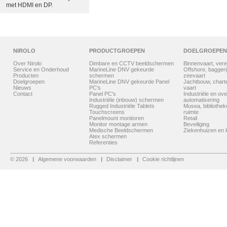
met HDMI en DP.
NIROLO
PRODUCTGROEPEN
DOELGROEPEN
Over Nirolo
Dimbare en CCTV beeldschermen
Binnenvaart, vere
Service en Onderhoud
MarineLine DNV gekeurde
Offshore, baggerij
Producten
schermen
zeevaart
Doelgroepen
MarineLine DNV gekeurde Panel
Jachtbouw, chart
Nieuws
PC's
vaart
Contact
Panel PC's
Industriële en ove
Industriële (inbouw) schermen
automatisering
Rugged Industriële Tablets
Musea, bibliothe
Touchscreens
ruimte
Panelmount monitoren
Retail
Monitor montage armen
Beveiliging
Medische Beeldschermen
Ziekenhuizen en k
Atex schermen
Referenties
© 2026
Algemene voorwaarden
Disclaimer
Cookie richtlijnen