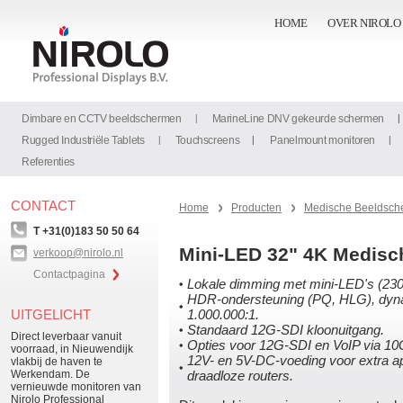
HOME
OVER NIROLO
Dimbare en CCTV beeldschermen
MarineLine DNV gekeurde schermen
Rugged Industriële Tablets
Touchscreens
Panelmount monitoren
Referenties
CONTACT
Home
Producten
Medische Beeldsch
T +31(0)183 50 50 64
Mini-LED 32" 4K Medisc
verkoop@nirolo.nl
Contactpagina
Lokale dimming met mini-LED's (23
HDR-ondersteuning (PQ, HLG), dyna
UITGELICHT
1.000.000:1.
Standaard 12G-SDI kloonuitgang.
Direct leverbaar vanuit
Opties voor 12G-SDI en VoIP via 10
voorraad, in Nieuwendijk
12V- en 5V-DC-voeding voor extra a
vlakbij de haven te
Werkendam. De
draadloze routers.
vernieuwde monitoren van
Nirolo Professional