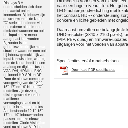
Dit model is voorzien van nieuwe techn
Displays B.V.
naar een hoger niveau tillen. Het gebru
onderscheiden zich door
LED- achtergrondverlichting met lokal
een aantal unieke
kenmerken. Bij inbouw zijn
het contrast. HDR- ondersteuning zorg
de schermen uit de Nirolo
donkere en lichte gebieden met ongeloof
"C" serie te bedienen via
een externe alles-in-een
Daarnaast omvatten de belangrijkste
dimkabel waarmee nu ook
UHD-resolutie (3840 x 2160 pixels), 
het input keuze menu
aangepast kan worden.
(PIP, PBP, quad) en firmware-updates 
Bijzonder is de
uitgangen voor het voeden van appara
gebruiksvriendelijke menu
structuur waarmee men ook
bij inbouw gemakkelijk van
input kan wisselen, waarbij
Specificaties en/of maatschetsen
men de keuze heeft tussen
analoog en digitaal, tussen
Download PDF specificaties
VGA, DVI, HDMI en BNC.
optioneel HD-SDI en DP.
Door de nieuwe compacte
vormgeving van de 12.1”,
15", 17” en 19” Nirolo "C"
modellen zijn deze bij
uitstek geschikt voor de
maritieme
vervangingsmarkt en bij
gebruik in krappe ruimtes.
Alle bestaande 12.1”, 15",
17” en 19” inbouwranden
passen op deze nieuwe
modellen. Olorin VistaLine
voert nu nieuwe VLD lijn