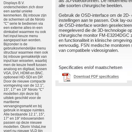
als 3D-videobronnen. De helderheid en
Displays B.V.
alle soorten chirurgische beelden.
onderscheiden zich door
een aantal unieke
Gebruik de OSD-interface om de 2D- 
kenmerken. Bij inbouw zijn
de schermen uit de Nirolo
instellingen aan te passen. Ook lay-
"C" serie te bedienen via
de OSD-interface worden geselecteerd.
een externe alles-in-een
meegeleverd die de 3D-technologie op
dimkabel waarmee nu ook
chirurgische monitor FM-E3204DGC zo
het input keuze menu
en functionaliteit in klinische omgeving
aangepast kan worden.
Bijzonder is de
eenvoudig. FSN medische monitoren st
gebruiksvriendelijke menu
van compatibele videosignalen.
structuur waarmee men ook
bij inbouw gemakkelijk van
input kan wisselen, waarbij
men de keuze heeft tussen
Specificaties en/of maatschetsen
analoog en digitaal, tussen
VGA, DVI, HDMI en BNC.
Download PDF specificaties
optioneel HD-SDI en DP.
Door de nieuwe compacte
vormgeving van de 12.1”,
15", 17” en 19” Nirolo "C"
modellen zijn deze bij
uitstek geschikt voor de
maritieme
vervangingsmarkt en bij
gebruik in krappe ruimtes.
Alle bestaande 12.1”, 15",
17” en 19” inbouwranden
passen op deze nieuwe
modellen. Olorin VistaLine
voert nu nieuwe VLD lijn