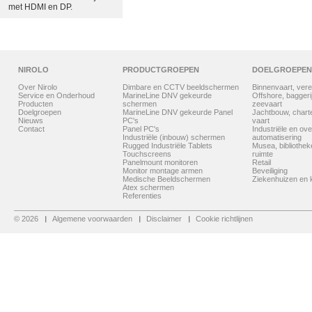
met HDMI en DP.
NIROLO
PRODUCTGROEPEN
DOELGROEPEN
Over Nirolo
Dimbare en CCTV beeldschermen
Binnenvaart, vere
Service en Onderhoud
MarineLine DNV gekeurde
Offshore, baggerij
Producten
schermen
zeevaart
Doelgroepen
MarineLine DNV gekeurde Panel
Jachtbouw, chart
Nieuws
PC's
vaart
Contact
Panel PC's
Industriële en ove
Industriële (inbouw) schermen
automatisering
Rugged Industriële Tablets
Musea, bibliothe
Touchscreens
ruimte
Panelmount monitoren
Retail
Monitor montage armen
Beveiliging
Medische Beeldschermen
Ziekenhuizen en k
Atex schermen
Referenties
© 2026
Algemene voorwaarden
Disclaimer
Cookie richtlijnen