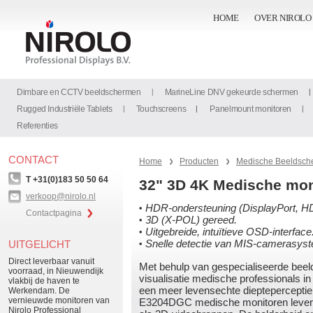
HOME
OVER NIROLO
Dimbare en CCTV beeldschermen
MarineLine DNV gekeurde schermen
Rugged Industriële Tablets
Touchscreens
Panelmount monitoren
Referenties
CONTACT
Home
Producten
Medische Beeldsch
T +31(0)183 50 50 64
32" 3D 4K Medische mon
verkoop@nirolo.nl
HDR-ondersteuning (DisplayPort, H
Contactpagina
3D (X-POL) gereed.
Uitgebreide, intuïtieve OSD-interface
Snelle detectie van MIS-camerasys
UITGELICHT
Direct leverbaar vanuit
Met behulp van gespecialiseerde bee
voorraad, in Nieuwendijk
visualisatie medische professionals in
vlakbij de haven te
een meer levensechte diepteperceptie 
Werkendam. De
vernieuwde monitoren van
E3204DGC medische monitoren levere
Nirolo Professional