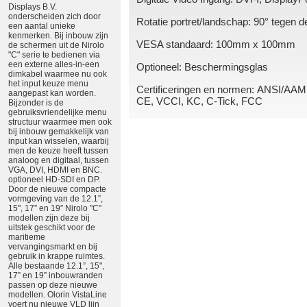
Displays B.V.
onderscheiden zich door
Rotatie portret/landschap: 90° tegen d
een aantal unieke
kenmerken. Bij inbouw zijn
VESA standaard: 100mm x 100mm
de schermen uit de Nirolo
"C" serie te bedienen via
een externe alles-in-een
Optioneel: Beschermingsglas
dimkabel waarmee nu ook
het input keuze menu
Certificeringen en normen: ANSI/AAM
aangepast kan worden.
CE, VCCI, KC, C-Tick, FCC
Bijzonder is de
gebruiksvriendelijke menu
structuur waarmee men ook
bij inbouw gemakkelijk van
input kan wisselen, waarbij
men de keuze heeft tussen
analoog en digitaal, tussen
VGA, DVI, HDMI en BNC.
optioneel HD-SDI en DP.
Door de nieuwe compacte
vormgeving van de 12.1”,
15", 17” en 19” Nirolo "C"
modellen zijn deze bij
uitstek geschikt voor de
maritieme
vervangingsmarkt en bij
gebruik in krappe ruimtes.
Alle bestaande 12.1”, 15",
17” en 19” inbouwranden
passen op deze nieuwe
modellen. Olorin VistaLine
voert nu nieuwe VLD lijn