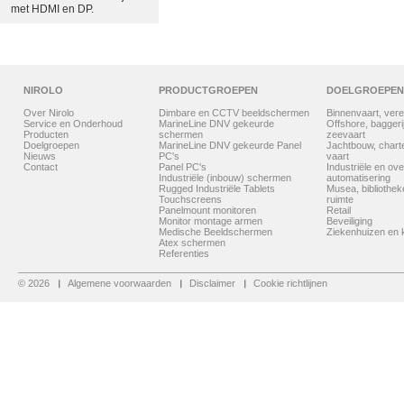
met HDMI en DP.
NIROLO
PRODUCTGROEPEN
DOELGROEPEN
Over Nirolo
Dimbare en CCTV beeldschermen
Binnenvaart, vere
Service en Onderhoud
MarineLine DNV gekeurde
Offshore, baggerij
Producten
schermen
zeevaart
Doelgroepen
MarineLine DNV gekeurde Panel
Jachtbouw, chart
Nieuws
PC's
vaart
Contact
Panel PC's
Industriële en ove
Industriële (inbouw) schermen
automatisering
Rugged Industriële Tablets
Musea, bibliothe
Touchscreens
ruimte
Panelmount monitoren
Retail
Monitor montage armen
Beveiliging
Medische Beeldschermen
Ziekenhuizen en k
Atex schermen
Referenties
© 2026
Algemene voorwaarden
Disclaimer
Cookie richtlijnen