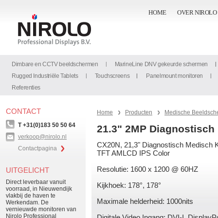
HOME
OVER NIROLO
Dimbare en CCTV beeldschermen
MarineLine DNV gekeurde schermen
Rugged Industriële Tablets
Touchscreens
Panelmount monitoren
Referenties
CONTACT
Home
Producten
Medische Beeldsch
T +31(0)183 50 50 64
21.3" 2MP Diagnostisch
verkoop@nirolo.nl
CX20N, 21,3" Diagnostisch Medisch K
Contactpagina
TFT AMLCD IPS Color
Resolutie: 1600 x 1200 @ 60HZ
UITGELICHT
Direct leverbaar vanuit
Kijkhoek: 178°, 178°
voorraad, in Nieuwendijk
vlakbij de haven te
Maximale helderheid: 1000nits
Werkendam. De
vernieuwde monitoren van
Nirolo Professional
Digitale Video Ingang: DVI-I, DisplayP